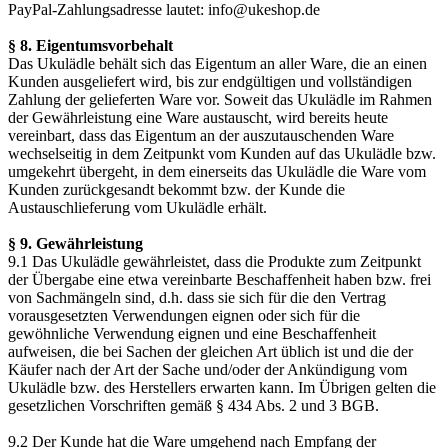
PayPal-Zahlungsadresse lautet: info@ukeshop.de
§ 8. Eigentumsvorbehalt
Das Ukulädle behält sich das Eigentum an aller Ware, die an einen
Kunden ausgeliefert wird, bis zur endgültigen und vollständigen
Zahlung der gelieferten Ware vor. Soweit das Ukulädle im Rahmen
der Gewährleistung eine Ware austauscht, wird bereits heute
vereinbart, dass das Eigentum an der auszutauschenden Ware
wechselseitig in dem Zeitpunkt vom Kunden auf das Ukulädle bzw.
umgekehrt übergeht, in dem einerseits das Ukulädle die Ware vom
Kunden zurückgesandt bekommt bzw. der Kunde die
Austauschlieferung vom Ukulädle erhält.
§ 9. Gewährleistung
9.1 Das Ukulädle gewährleistet, dass die Produkte zum Zeitpunkt
der Übergabe eine etwa vereinbarte Beschaffenheit haben bzw. frei
von Sachmängeln sind, d.h. dass sie sich für die den Vertrag
vorausgesetzten Verwendungen eignen oder sich für die
gewöhnliche Verwendung eignen und eine Beschaffenheit
aufweisen, die bei Sachen der gleichen Art üblich ist und die der
Käufer nach der Art der Sache und/oder der Ankündigung vom
Ukulädle bzw. des Herstellers erwarten kann. Im Übrigen gelten die
gesetzlichen Vorschriften gemäß § 434 Abs. 2 und 3 BGB.
9.2 Der Kunde hat die Ware umgehend nach Empfang der