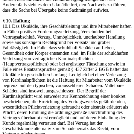
Anderenfalls steht es dem Ukulädle frei, den Nachweis zu führen,
dass die Sache bei Übergabe keine Sachmängel aufwies.
§ 10. Haftung
10.1 Das Ukulädle, ihre Geschäftsleitung und ihre Mitarbeiter haften
in Fällen positiver Forderungsverletzung, Verschulden bei
Vertragsabschluß, Verzug, Unmöglichkeit, unerlaubter Handlung
sowie aus sonstigem Rechtsgrund bei Vorsatz und grober
Fahrlässigkeit. Im Falle, dass schuldhaft Schäden an Leben,
Gesundheit oder Körper entstanden sind, im Falle der schuldhaften
Verletzung von vertraglichen Kardinalspflichten
(Hauptvertragspflichten) oder bei arglistiger Täuschung sowie im
Falle eines Ersatzanspruches gemäß § 437 Ziffer 2 BGB haftet das
Ukulädle im gesetzlichen Umfang. Lediglich bei einer Verletzung
von Kardinalspflichten ist die Haftung für Mitarbeiter vom Ukulädle
begrenzt auf den typischen, voraussehbaren Schaden. Mittelbare
Schäden sind insoweit ausgeschlossen. Der Begriff der
Kardinalspflicht wird entweder zur Kennzeichnung einer konkret
beschriebenen, die Erreichung des Vertragszwecks gefährdenden,
wesentlichen Pflichtverletzung gebraucht oder abstrakt erläutert als
Pflicht, deren Erfüllung die ordnungsgemäße Durchführung des
Vertrages überhaupt erst ermöglicht und auf deren Einhaltung der
Kunde regelmäßig vertrauen darf. Bei Verzug hat der
Geschäftskunde alternativ zum Schadenersatz das Recht, vom
Vertrag zurückzutreten.