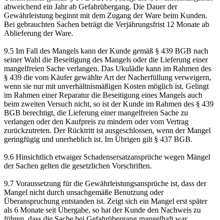
abweichend ein Jahr ab Gefahrübergang. Die Dauer der
Gewährleistung beginnt mit dem Zugang der Ware beim Kunden.
Bei gebrauchten Sachen beträgt die Verjährungsfrist 12 Monate ab
Ablieferung der Ware.
9.5 Im Fall des Mangels kann der Kunde gemäß § 439 BGB nach
seiner Wahl die Beseitigung des Mangels oder die Lieferung einer
mangelfreien Sache verlangen. Das Ukulädle kann im Rahmen des
§ 439 die vom Käufer gewählte Art der Nacherfüllung verweigern,
wenn sie nur mit unverhältnismäßigen Kosten möglich ist. Gelingt
im Rahmen einer Reparatur die Beseitigung eines Mangels auch
beim zweiten Versuch nicht, so ist der Kunde im Rahmen des § 439
BGB berechtigt, die Lieferung einer mangelfreien Sache zu
verlangen oder den Kaufpreis zu mindern oder vom Vertrag
zurückzutreten. Der Rücktritt ist ausgeschlossen, wenn der Mangel
geringfügig und unerheblich ist. Im Übrigen gilt § 437 BGB.
9.6 Hinsichtlich etwaiger Schadensersatzansprüche wegen Mängel
der Sachen gelten die gesetzlichen Vorschriften.
9.7 Voraussetzung für die Gewährleistungsansprüche ist, dass der
Mangel nicht durch unsachgemäße Benutzung oder
Überanspruchung entstanden ist. Zeigt sich ein Mangel erst später
als 6 Monate seit Übergabe, so hat der Kunde den Nachweis zu
führen, dass die Sache bei Gefahrübergang mangelhaft war.