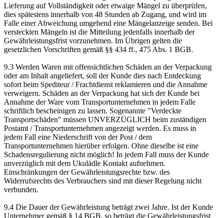
Lieferung auf Vollständigkeit oder etwaige Mängel zu überprüfen,
dies spätestens innerhalb von 48 Stunden ab Zugang, und wird im
Falle einer Abweichung umgehend eine Mängelanzeige senden. Bei
versteckten Mängeln ist die Mitteilung jedenfalls innerhalb der
Gewährleistungsfrist vorzunehmen. Im Übrigen gelten die
gesetzlichen Vorschriften gemäß §§ 434 ff., 475 Abs. 1 BGB.
9.3 Werden Waren mit offensichtlichen Schäden an der Verpackung
oder am Inhalt angeliefert, soll der Kunde dies nach Entdeckung
sofort beim Spediteur / Frachtdienst reklamieren und die Annahme
verweigern. Schäden an der Verpackung hat sich der Kunde bei
Annahme der Ware vom Transportunternehmen in jedem Falle
schriftlich bescheinigen zu lassen. Sogenannte "Verdeckte
Transportschäden" müssen UNVERZÜGLICH beim zuständigen
Postamt / Transportunternehmen angezeigt werden. Es muss in
jedem Fall eine Niederschrift von der Post / dem
Transportunternehmen hierüber erfolgen. Ohne dieselbe ist eine
Schadensregulierung nicht möglich! In jedem Fall muss der Kunde
unverzüglich mit dem Ukulädle Kontakt aufnehmen.
Einschränkungen der Gewährleistungsrechte bzw. des
Widerrufsrechts des Verbrauchers sind mit dieser Regelung nicht
verbunden.
9.4 Die Dauer der Gewährleistung beträgt zwei Jahre. Ist der Kunde
Unternehmer gemäß § 14 BGB, so beträgt die Gewährleistungsfrist