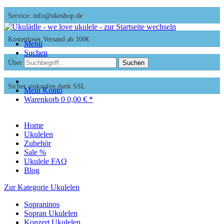
Service: info@ukeshop.de
Kostenloser Versand ab 100€
Menü
Suchen
Über 200 Ukulelen zur Auswahl
Suchen
Sicher einkaufen dank SSL
Mein Konto
Warenkorb
0
0,00 € *
Home
Ukulelen
Zubehör
Sale %
Ukulele FAQ
Blog
Zur Kategorie Ukulelen
Sopraninos
Sopran Ukulelen
Konzert Ukulelen