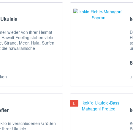
 Ukulele
k
mmer wieder von ihrer Heimat
D
 Hawaii-Feeling stehen viele
H
, Strand, Meer, Hula, Surfen
s
t die hawaiianische
u
biskus) zu...
h
8
ken
ffer
k
oki'o in verschiedenen Größen
K
 Ihrer Ukulele
B