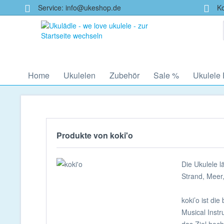
Service: info@ukeshop.de
Kos
Home
Ukulelen
Zubehör
Sale %
Ukulele
Produkte von koki'o
Die Ukulele 
Strand, Meer,
koki’o ist di
Musical Instr