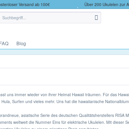
tenloser Versand ab 100€
Über 200 Ukulelen zur 
 FAQ
Blog
lässt uns immer wieder von ihrer Heimat Hawaii träumen. Für das Hawai
 Hula, Surfen und vieles mehr. Uns hat die hawaiianische Nationalblume 
e brandneue, asiatische Serie des deutschen Qualitätsherstellers RISA M
uments weltweit die Nummer Eins für elektrische Ukulelen. Mit dieser S