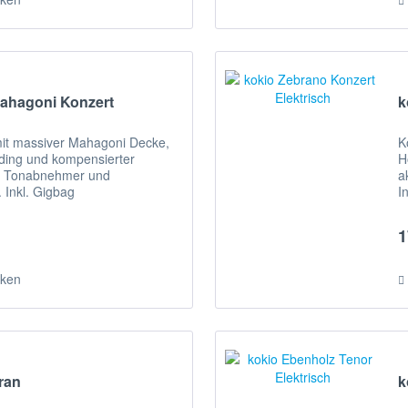
Mahagoni Konzert
k
mit massiver Mahagoni Decke,
K
nding und kompensierter
H
em Tonabnehmer und
a
 Inkl. Gigbag
I
1
ken
ran
k