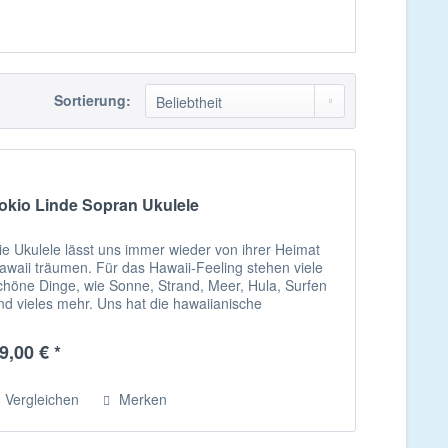
Sortierung:
okio Linde Sopran Ukulele
ie Ukulele lässt uns immer wieder von ihrer Heimat
awaii träumen. Für das Hawaii-Feeling stehen viele
chöne Dinge, wie Sonne, Strand, Meer, Hula, Surfen
nd vieles mehr. Uns hat die hawaiianische
ationalblume koki’o (Hibiskus) zu...
9,00 € *
Vergleichen
Merken