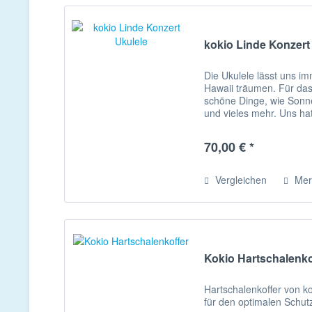
kokio Linde Konzert
Die Ukulele lässt uns i
Hawaii träumen. Für das
schöne Dinge, wie Sonne
und vieles mehr. Uns ha
Nationalblume koki’o (Hi
70,00 € *
Vergleichen
Mer
Kokio Hartschalenko
Hartschalenkoffer von k
für den optimalen Schutz