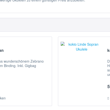
hwertige Ukulelen zu einem günstigen Preis anzubieten.
an
k
 aus wunderschönem Zebrano
D
 Binding. Inkl. Gigbag
H
s
u
N
5
ken