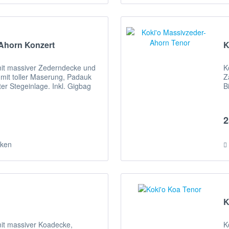
-Ahorn Konzert
K
mit massiver Zederndecke und
K
mit toller Maserung, Padauk
Z
er Stegeinlage. Inkl. Gigbag
B
2
ken
K
mit massiver Koadecke,
K