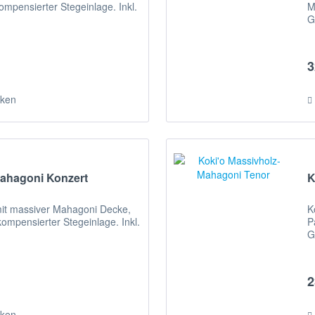
mpensierter Stegeinlage. Inkl.
M
G
3
ken
Mahagoni Konzert
K
mit massiver Mahagoni Decke,
K
ompensierter Stegeinlage. Inkl.
P
G
2
ken