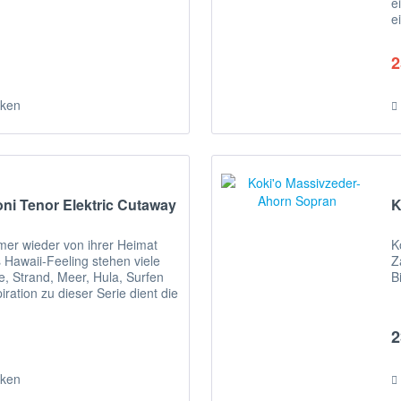
e
e
f
2
ken
ni Tenor Elektric Cutaway
K
mmer wieder von ihrer Heimat
K
 Hawaii-Feeling stehen viele
Z
, Strand, Meer, Hula, Surfen
B
iration zu dieser Serie dient die
2
ken