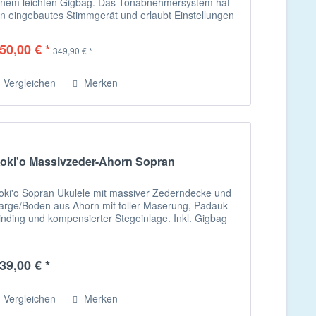
inem leichten Gigbag. Das Tonabnehmersystem hat
in eingebautes Stimmgerät und erlaubt Einstellungen
ür Bass, Mitten und Höhen....
50,00 € *
349,90 € *
Vergleichen
Merken
oki'o Massivzeder-Ahorn Sopran
oki'o Sopran Ukulele mit massiver Zederndecke und
arge/Boden aus Ahorn mit toller Maserung, Padauk
inding und kompensierter Stegeinlage. Inkl. Gigbag
39,00 € *
Vergleichen
Merken