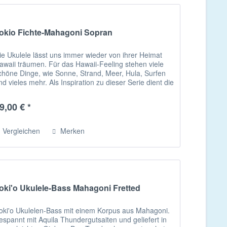
okio Fichte-Mahagoni Sopran
ie Ukulele lässt uns immer wieder von ihrer Heimat
awaii träumen. Für das Hawaii-Feeling stehen viele
chöne Dinge, wie Sonne, Strand, Meer, Hula, Surfen
nd vieles mehr. Als Inspiration zu dieser Serie dient die
awaiianische...
9,00 € *
Vergleichen
Merken
oki'o Ukulele-Bass Mahagoni Fretted
oki'o Ukulelen-Bass mit einem Korpus aus Mahagoni.
espannt mit Aquila Thundergutsaiten und geliefert in