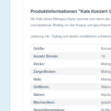
Produktinformationen "Kala Konzert 
Die Kala Gloss-Mahagoni-Serie zeichnet sich durch die
cremefarbenes Binding um den Korpus und geschlossene
Lieferung inkl. Gigbag und bereits installiertem schwarz
Größe:
Konze
Anzahl Bünde:
18
Decke:
Mahag
Zarge/Boden:
Mahag
Hals:
Mahag
Griffbrett:
Walnu
Saiten:
Aquila
Mechaniken:
geschl
Sattel/Stegeinlage:
NuBo