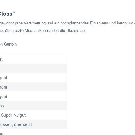
Gloss"
 gewohnt gute Verarbeitung und
ein hochglänzendes Finish aus und betont so
, übersetzte Mechaniken runden die Ukulele ab.
en Gurtpin
rt
oni
oni
oni
ss
 Super Nylgut
ossen, übersetzt
ne