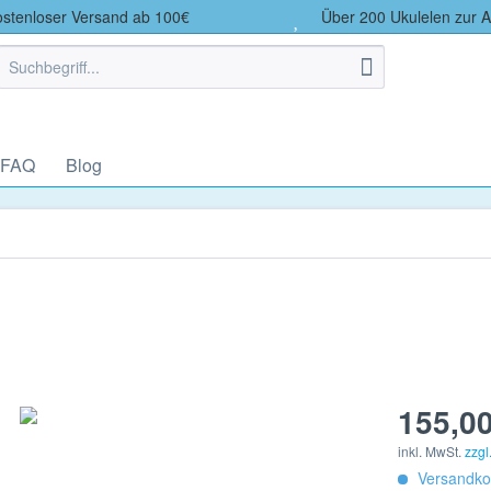
tenloser Versand ab 100€
Über 200 Ukulelen zur 
 FAQ
Blog
155,00
inkl. MwSt.
zzgl
Versandkos