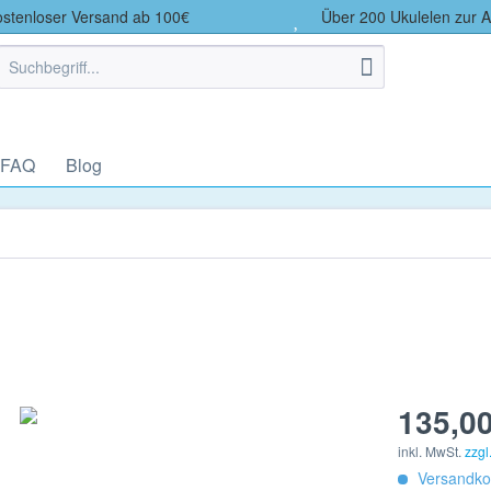
tenloser Versand ab 100€
Über 200 Ukulelen zur 
 FAQ
Blog
135,00
inkl. MwSt.
zzgl
Versandkos