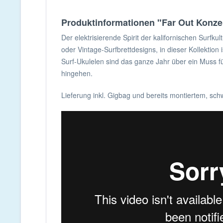
Produktinformationen "Far Out Konze
Der elektrisierende Spirit der kalifornischen Surfk
oder Vintage-Surfbrettdesigns, in dieser Kollektion
Surf-Ukulelen sind das ganze Jahr über ein Muss 
hingehen.
Lieferung inkl. Gigbag und bereits montiertem, sc