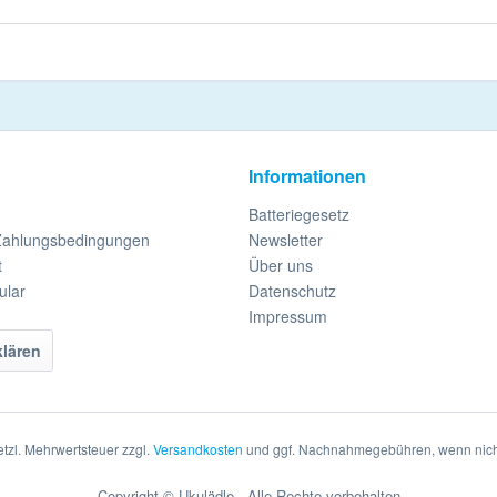
Informationen
Batteriegesetz
Zahlungsbedingungen
Newsletter
t
Über uns
ular
Datenschutz
Impressum
klären
setzl. Mehrwertsteuer zzgl.
Versandkosten
und ggf. Nachnahmegebühren, wenn nich
Copyright © Ukulädle - Alle Rechte vorbehalten