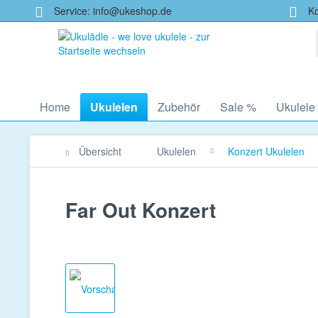
Service: info@ukeshop.de
Kos
Home
Ukulelen
Zubehör
Sale %
Ukulele
Übersicht
Ukulelen
Konzert Ukulelen
Far Out Konzert