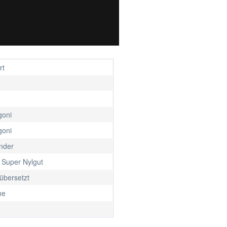
rt
oni
oni
ander
 Super Nylgut
 übersetzt
ne