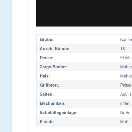
Größe:
Konze
Anzahl Bünde:
18
Decke:
Fichte
Zarge/Boden:
Mahag
Hals:
Mahag
Griffbrett:
Palis
Saiten:
Aquila
Mechaniken:
offen,
Sattel/Stegeinlage:
NuBo
Finish:
Matt