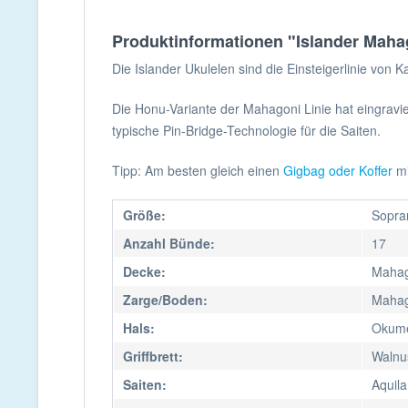
Produktinformationen "Islander Mah
Die Islander Ukulelen sind die Einsteigerlinie von 
Die Honu-Variante der Mahagoni Linie hat eingravie
typische Pin-Bridge-Technologie für die Saiten.
Tipp: Am besten gleich einen
Gigbag oder Koffer
mi
Größe:
Sopra
Anzahl Bünde:
17
Decke:
Mahag
Zarge/Boden:
Mahag
Hals:
Okum
Griffbrett:
Walnu
Saiten:
Aquila