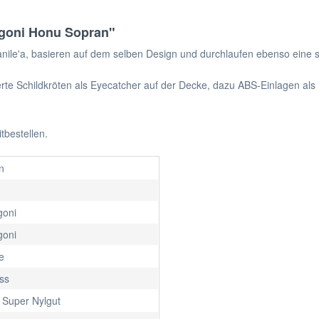
agoni Honu Sopran"
Kanile'a, basieren auf dem selben Design und durchlaufen ebenso eine s
rte Schildkröten als Eyecatcher auf der Decke, dazu ABS-Einlagen als 
tbestellen.
n
oni
oni
e
ss
 Super Nylgut