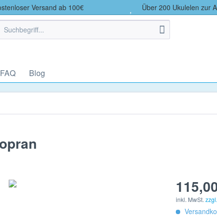
tenloser Versand ab 100€
Über 200 Ukulelen zur 
 FAQ
Blog
Sopran
115,00
inkl. MwSt.
zzgl
Versandkos