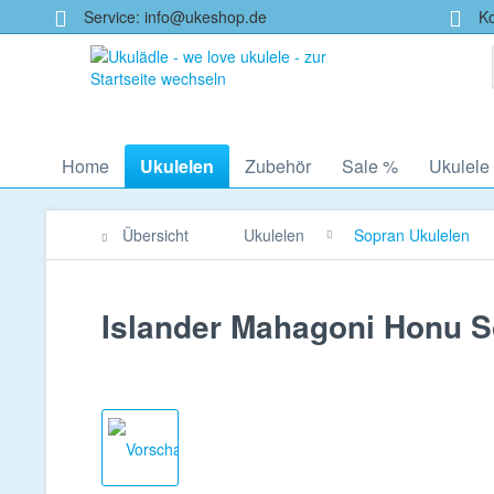
Service: info@ukeshop.de
Kos
Home
Ukulelen
Zubehör
Sale %
Ukulele
Übersicht
Ukulelen
Sopran Ukulelen
Islander Mahagoni Honu 