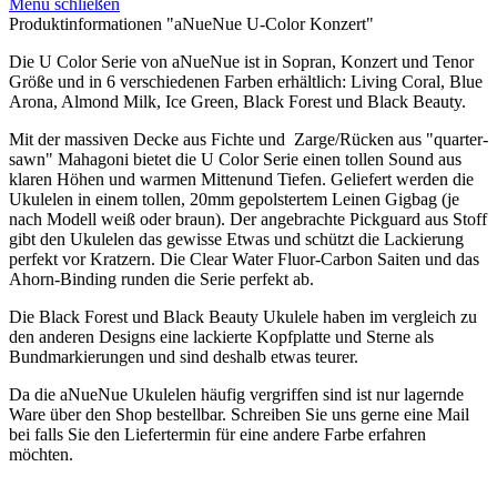
Menü schließen
Produktinformationen "aNueNue U-Color Konzert"
Die U Color Serie von aNueNue ist in Sopran, Konzert und Tenor
Größe und in 6 verschiedenen Farben erhältlich: Living Coral, Blue
Arona, Almond Milk, Ice Green, Black Forest und Black Beauty.
Mit der massiven Decke aus Fichte und Zarge/Rücken aus "quarter-
sawn" Mahagoni bietet die U Color Serie einen tollen Sound aus
klaren Höhen und warmen Mittenund Tiefen. Geliefert werden die
Ukulelen in einem tollen, 20mm gepolstertem Leinen Gigbag (je
nach Modell weiß oder braun). Der angebrachte Pickguard aus Stoff
gibt den Ukulelen das gewisse Etwas und schützt die Lackierung
perfekt vor Kratzern. Die Clear Water Fluor-Carbon Saiten und das
Ahorn-Binding runden die Serie perfekt ab.
Die Black Forest und Black Beauty Ukulele haben im vergleich zu
den anderen Designs eine lackierte Kopfplatte und Sterne als
Bundmarkierungen und sind deshalb etwas teurer.
Da die aNueNue Ukulelen häufig vergriffen sind ist nur lagernde
Ware über den Shop bestellbar. Schreiben Sie uns gerne eine Mail
bei falls Sie den Liefertermin für eine andere Farbe erfahren
möchten.