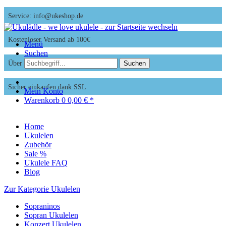
Service: info@ukeshop.de
Kostenloser Versand ab 100€
Menü
Suchen
Über 200 Ukulelen zur Auswahl
Suchen
Sicher einkaufen dank SSL
Mein Konto
Warenkorb
0
0,00 € *
Home
Ukulelen
Zubehör
Sale %
Ukulele FAQ
Blog
Zur Kategorie Ukulelen
Sopraninos
Sopran Ukulelen
Konzert Ukulelen